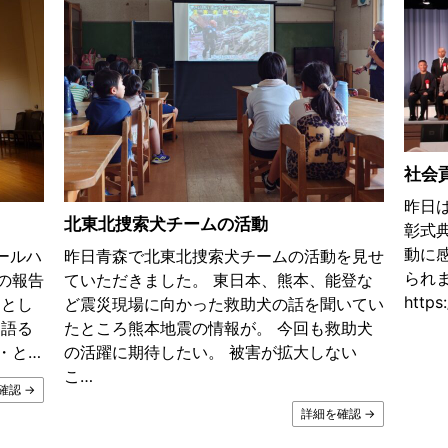
社会
昨日
北東北捜索犬チームの活動
彰式
動に
ールハ
昨日青森で北東北捜索犬チームの活動を見せ
られ
の報告
ていただきました。 東日本、熊本、能登な
https:
」とし
ど震災現場に向かった救助犬の話を聞いてい
を語る
たところ熊本地震の情報が。 今回も救助犬
・と…
の活躍に期待したい。 被害が拡大しない
こ…
確認 →
詳細を確認 →