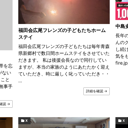
中島
福田会広尾フレンズの子どもたちホーム
長年
ステイ
んの
福田会広尾フレンズの子どもたちは毎年青森
し続
県新郷村で数日間ホームステイをさせていた
気をもら
だきます。 私は後援会長なので同行してい
fire.j
帯を忘
ますが、本当の家族のようにあたたかく迎え
がない
ていただき、時に厳しく叱っていただき・・
ること
…
無事手
詳細を確認 →
確認 →
X
X