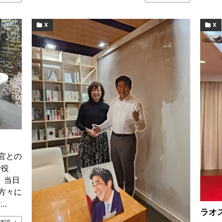
X
X
官との
で役
 当日
方々に
…
ラオ