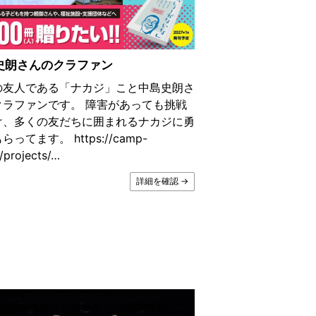
史朗さんのクラファン
の友人である「ナカジ」こと中島史朗さ
クラファンです。 障害があっても挑戦
け、多くの友だちに囲まれるナカジに勇
ってます。 https://camp-
p/projects/…
詳細を確認 →