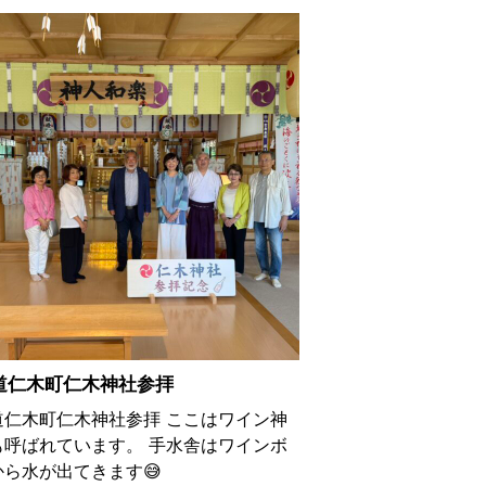
道仁木町仁木神社参拝
道仁木町仁木神社参拝 ここはワイン神
も呼ばれています。 手水舎はワインボ
から水が出てきます😅