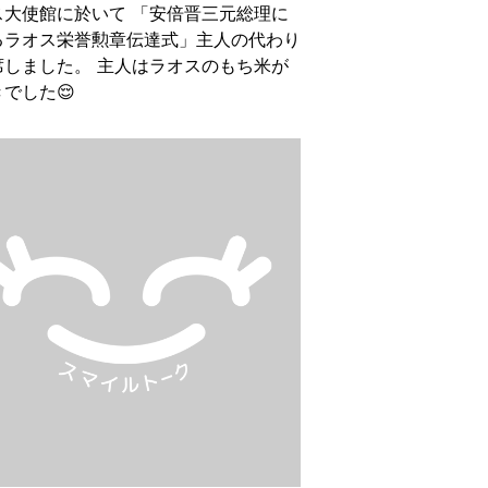
ス大使館に於いて 「安倍晋三元総理に
るラオス栄誉勲章伝達式」主人の代わり
席しました。 主人はラオスのもち米が
でした😌