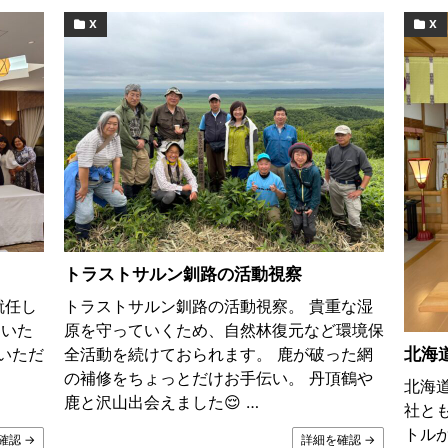
X
X
トラストサルン釧路の活動視察
就任し
トラストサルン釧路の活動視察。 貴重な湿
ていた
原を守っていくため、自然林復元など環境保
いただ
全活動を続けておられます。 鹿が破った網
北海
の補修をちょっとだけお手伝い。 丹頂鶴や
北海
鹿と沢山出会えました😌 …
社と
トル
確認 →
詳細を確認 →