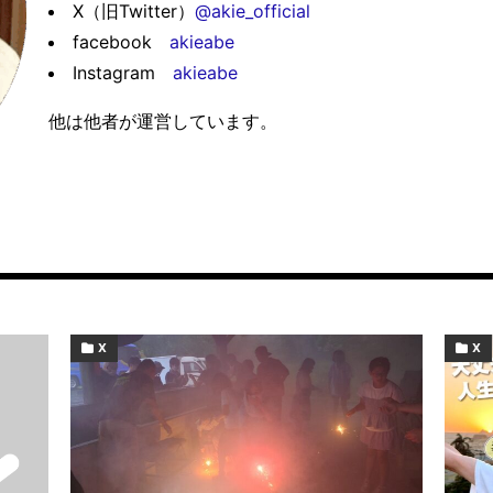
X（旧Twitter）
@akie_official
facebook
akieabe
Instagram
akieabe
他は他者が運営しています。
X
X