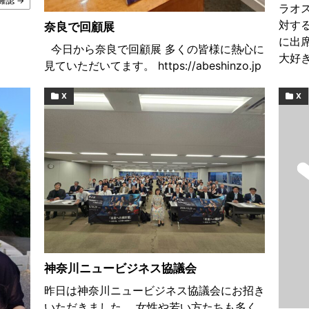
確認 →
ラオ
対す
奈良で回顧展
に出
今日から奈良で回顧展 多くの皆様に熱心に
大好き
見ていただいてます。 https://abeshinzo.jp
X
X
神奈川ニュービジネス協議会
昨日は神奈川ニュービジネス協議会にお招き
いただきました。 女性や若い方たちも多く