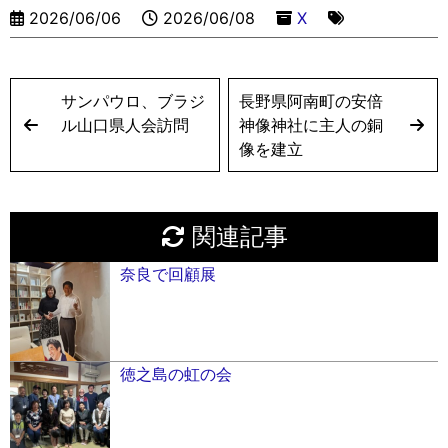
er
k
2026/06/06
2026/06/08
X
サンパウロ、ブラジ
長野県阿南町の安倍
ル山口県人会訪問
神像神社に主人の銅
像を建立
関連記事
奈良で回顧展
徳之島の虹の会