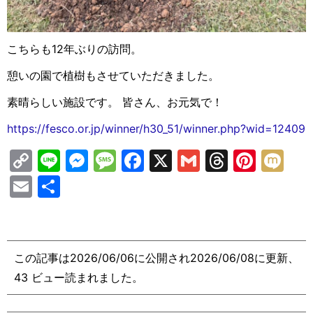
こちらも12年ぶりの訪問。
憩いの園で植樹もさせていただきました。
素晴らしい施設です。 皆さん、お元気で！
https://fesco.or.jp/winner/h30_51/winner.php?wid=12409
C
Li
M
M
F
X
G
T
Pi
M
o
n
e
e
a
m
hr
nt
ix
E
共
p
e
s
s
c
ai
e
er
i
m
有
y
s
s
e
l
a
e
ai
Li
e
a
b
d
st
l
この記事は2026/06/06に公開され2026/06/08に更新、
n
n
g
o
s
43 ビュー読まれました。
k
g
e
o