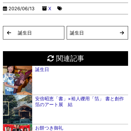
er
k
2026/06/13
X
誕生日
誕生日
関連記事
誕生日
安倍昭恵「書」×裕人礫用「箔」 書と創作
箔のアート展 結
お餅つき御礼