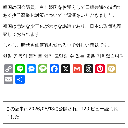
韓国の国会議員、白仙姫氏をお迎えして日韓共通の課題で
ある少子高齢化対策についてご講演をいただきました。
韓国は急速な少子化が大きな課題であり、日本の政策も研
究しておられます。
しかし、時代も価値観も変わる中で難しい問題です。
한일 공동의 문제를 함께 고민할 수 있는 좋은 기회였습니다.
C
Li
M
M
F
X
G
T
Pi
M
o
n
e
e
a
m
hr
nt
ix
E
共
p
e
s
s
c
ai
e
er
i
m
有
y
s
s
e
l
a
e
ai
Li
e
a
b
d
st
l
この記事は2026/06/13に公開され、120 ビュー読まれ
n
n
g
o
s
ました。
k
g
e
o