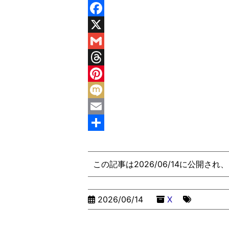
y
n
e
M
L
e
s
e
F
i
s
s
a
X
n
e
s
c
G
k
n
a
e
m
T
g
g
b
a
h
P
e
e
o
i
r
i
M
r
o
l
e
n
i
E
k
a
t
x
m
共
d
e
i
a
有
この記事は2026/06/14に公開され
s
r
i
e
l
2026/06/14
X
s
t