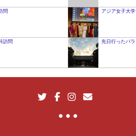
訪問
アジア女子大学
科訪問
先日行ったパラ