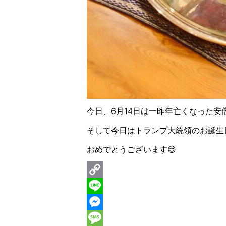
今日、6月14日は一昨年亡くなった安
そして今日はトランプ大統領のお誕生
おめでとうございます😌
C
o
L
p
i
M