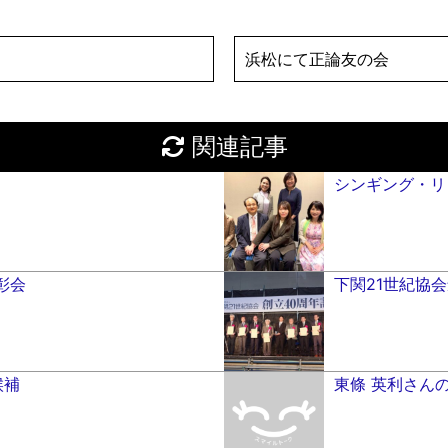
浜松にて正論友の会
関連記事
シンギング・リ
彰会
下関21世紀協
候補
東條 英利さん