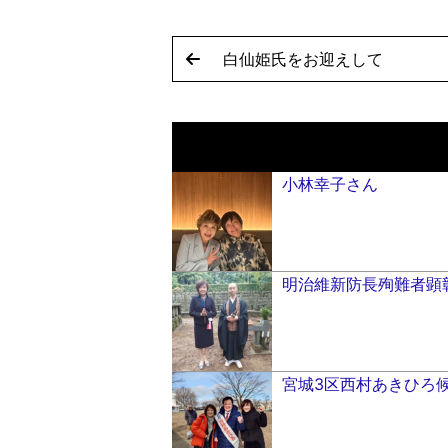
白仙姫氏をお迎えして
小林幸子さん
明治維新防長殉難者顕
宮城3区西村あきひろ