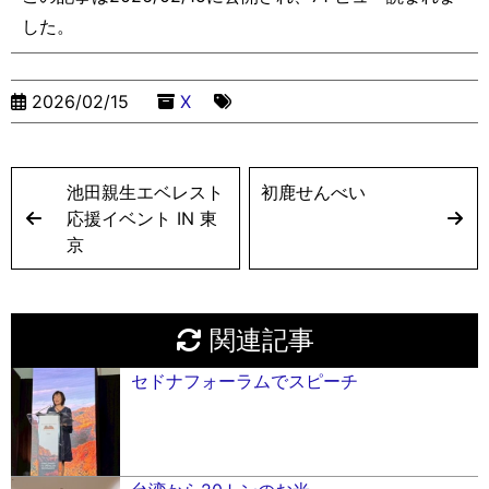
n
n
g
o
s
した。
k
g
e
o
er
k
2026/02/15
X
池田親生エベレスト
初鹿せんべい
応援イベント IN 東
京
関連記事
セドナフォーラムでスピーチ