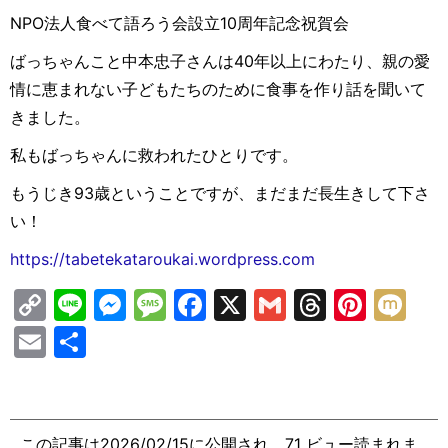
NPO法人食べて語ろう会設立10周年記念祝賀会
ばっちゃんこと中本忠子さんは40年以上にわたり、親の愛
情に恵まれない子どもたちのために食事を作り話を聞いて
きました。
私もばっちゃんに救われたひとりです。
もうじき93歳ということですが、まだまだ長生きして下さ
い！
https://tabetekataroukai.wordpress.com
C
Li
M
M
F
X
G
T
Pi
M
o
n
e
e
a
m
hr
nt
ix
E
共
p
e
s
s
c
ai
e
er
i
m
有
y
s
s
e
l
a
e
ai
Li
e
a
b
d
st
l
この記事は2026/02/15に公開され、71 ビュー読まれま