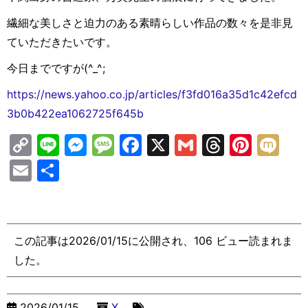
繊細な美しさと迫力のある素晴らしい作品の数々を是非見
ていただきたいです。
今日までですが(^_^;
https://news.yahoo.co.jp/articles/f3fd016a35d1c42efcd
3b0b422ea1062725f645b
C
Li
M
M
F
X
G
T
Pi
M
o
n
e
e
a
m
hr
nt
ix
E
共
p
e
s
s
c
ai
e
er
i
m
有
y
s
s
e
l
a
e
ai
Li
e
a
b
d
st
l
この記事は2026/01/15に公開され、106 ビュー読まれま
n
n
g
o
s
した。
k
g
e
o
er
k
2026/01/15
X