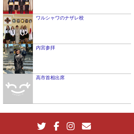
ワルシャワのナザレ校
内宮参拝
高市首相出席