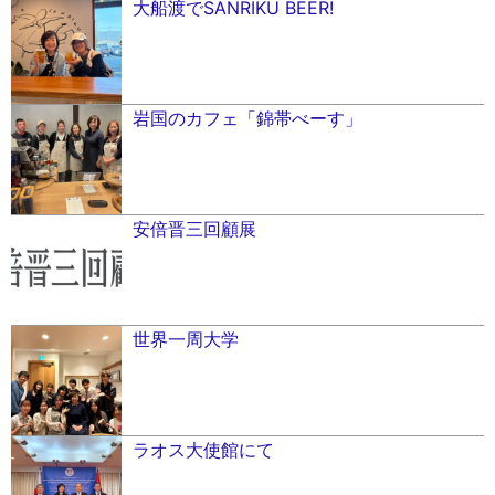
大船渡でSANRIKU BEER!
岩国のカフェ「錦帯べーす」
安倍晋三回顧展
世界一周大学
ラオス大使館にて