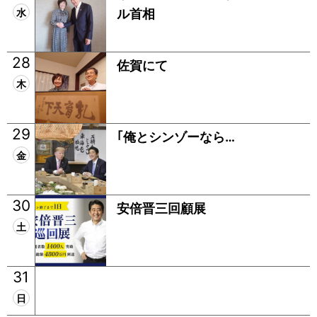
水
ル首相
28
佐賀にて
木
29
｢俺とシンゾーなら…
金
30
安倍晋三回顧展
土
31
日