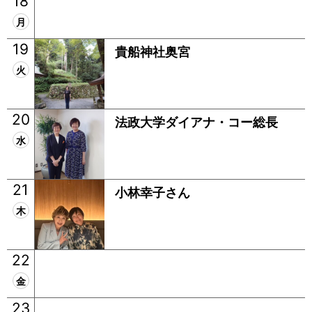
18
月
19
貴船神社奥宮
火
20
法政大学ダイアナ・コー総長
水
21
小林幸子さん
木
22
金
23