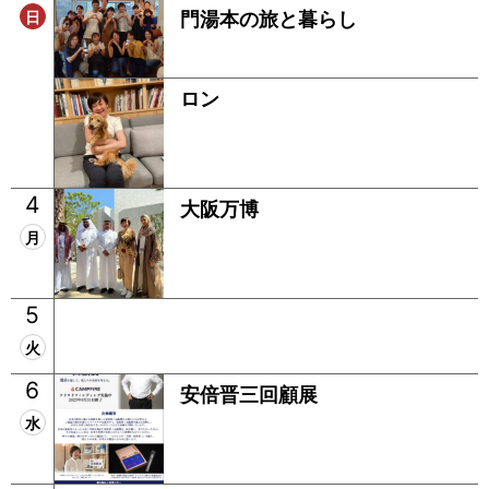
日
門湯本の旅と暮らし
ロン
4
大阪万博
月
5
火
6
安倍晋三回顧展
水