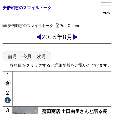
安倍昭恵のスマイルトーク
MENU
安倍昭恵のスマイルトーク
PostCalendar
◀
2025年8月
▶
前月
今月
次月
各項目をクリックすると詳細情報をご覧いただけます。
1
金
2
土
3
蒲田商店 土田由里さんと語る長