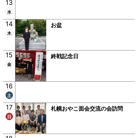
13
水
14
お盆
木
15
終戦記念日
金
16
土
17
札幌おやこ面会交流の会訪問
日