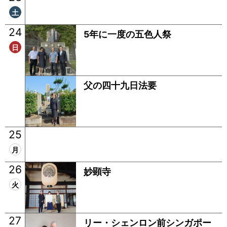
土
24
5年に一度の五色人祭
日
父の四十九日法要
25
月
26
妙顕寺
火
27
リー・シェンロン前シンガポー