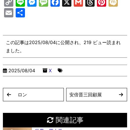
C
Li
M
M
F
X
G
T
Pi
M
o
n
e
e
a
m
hr
nt
ix
E
共
p
e
s
s
c
ai
e
er
i
m
有
y
s
s
e
l
a
e
ai
Li
e
a
b
d
st
l
この記事は2025/08/04に公開され、219 ビュー読まれ
n
n
g
o
s
ました。
k
g
e
o
er
k
2025/08/04
X
ロン
安倍晋三回顧展
関連記事