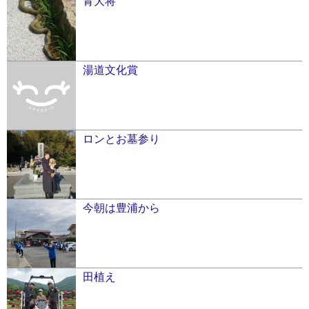
青大将
湯道文化賞
ロンとお墓参り
今朝は豊浦から
田植え