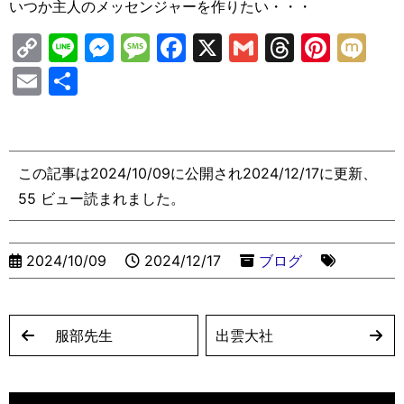
いつか主人のメッセンジャーを作りたい・・・
C
Li
M
M
F
X
G
T
Pi
M
o
n
e
e
a
m
hr
nt
ix
E
共
p
e
s
s
c
ai
e
er
i
m
有
y
s
s
e
l
a
e
ai
Li
e
a
b
d
st
l
この記事は2024/10/09に公開され2024/12/17に更新、
n
n
g
o
s
55 ビュー読まれました。
k
g
e
o
er
k
2024/10/09
2024/12/17
ブログ
服部先生
出雲大社