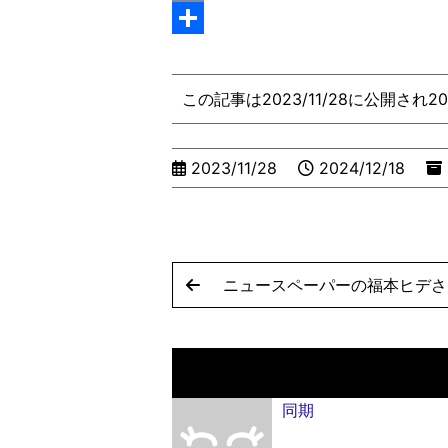
r
o
l
e
n
i
E
k
a
t
x
m
共
d
e
i
a
有
この記事は2023/11/28に公開され2
s
r
i
e
l
2023/11/28
2024/12/18
s
t
ニュースペーパーの福本ヒデさ
同期