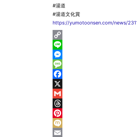
#湯道
#湯道文化賞
https://yumotoonsen.com/news/23
C
o
L
p
i
M
y
n
e
M
L
e
s
e
F
i
s
s
a
X
n
e
s
c
G
k
n
a
e
m
T
g
g
b
a
h
P
e
e
o
i
r
i
M