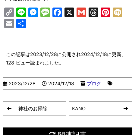
C
Li
M
M
F
X
G
T
Pi
M
o
n
e
e
a
m
hr
nt
ix
E
共
p
e
s
s
c
ai
e
er
i
m
有
y
s
s
e
l
a
e
ai
Li
e
a
b
d
st
l
この記事は2023/12/28に公開され2024/12/18に更新、
n
n
g
o
s
128 ビュー読まれました。
k
g
e
o
er
k
2023/12/28
2024/12/18
ブログ
神社のお掃除
KANO
関連記事