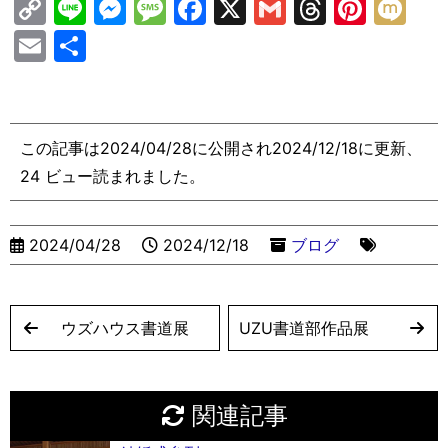
C
Li
M
M
F
X
G
T
Pi
M
o
n
e
e
a
m
hr
nt
ix
E
共
p
e
s
s
c
ai
e
er
i
m
有
y
s
s
e
l
a
e
ai
Li
e
a
b
d
st
l
この記事は2024/04/28に公開され2024/12/18に更新、
n
n
g
o
s
24 ビュー読まれました。
k
g
e
o
er
k
2024/04/28
2024/12/18
ブログ
ウズハウス書道展
UZU書道部作品展
関連記事