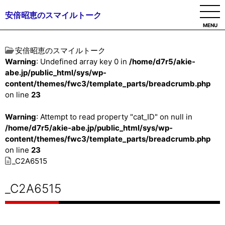
安倍昭恵のスマイルトーク
MENU
安倍昭恵のスマイルトーク
Warning
: Undefined array key 0 in
/home/d7r5/akie-
abe.jp/public_html/sys/wp-
content/themes/fwc3/template_parts/breadcrumb.php
on line
23
Warning
: Attempt to read property "cat_ID" on null in
/home/d7r5/akie-abe.jp/public_html/sys/wp-
content/themes/fwc3/template_parts/breadcrumb.php
on line
23
_C2A6515
_C2A6515