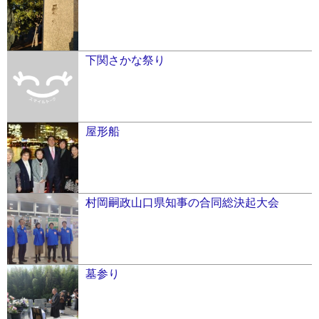
下関さかな祭り
屋形船
村岡嗣政山口県知事の合同総決起大会
墓参り