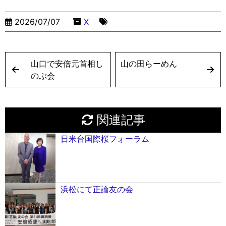
er
k
2026/07/07
X
山口で安倍元首相し
山の田らーめん
のぶ会
関連記事
日米台国際桜フォーラム
浜松にて正論友の会