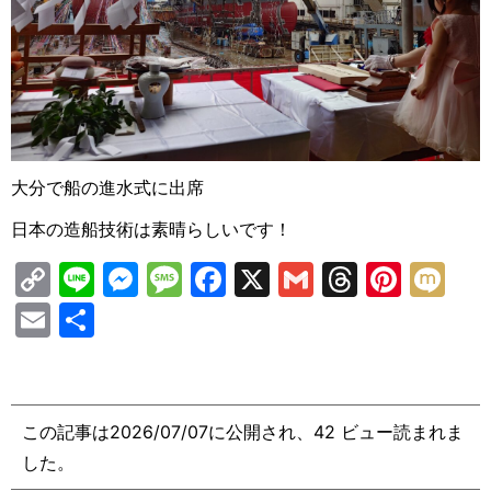
大分で船の進水式に出席
日本の造船技術は素晴らしいです！
C
Li
M
M
F
X
G
T
Pi
M
o
n
e
e
a
m
hr
nt
ix
E
共
p
e
s
s
c
ai
e
er
i
m
有
y
s
s
e
l
a
e
ai
Li
e
a
b
d
st
l
この記事は2026/07/07に公開され、42 ビュー読まれま
n
n
g
o
s
した。
k
g
e
o