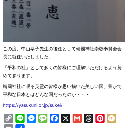
この度、中山恭子先生の後任として靖國神社崇敬奉賛会会
長に就任いたしました。
「平和の社」として多くの皆様にご理解いただけるよう努
めて参ります。
靖國神社に眠る英霊の皆様が思い描いた美しい国、豊かで
平和な日本とはどんな国だったのか・・・
https://yasukuni.or.jp/sukei/
C
Li
M
M
F
X
G
T
Pi
M
o
n
e
e
a
m
hr
nt
ix