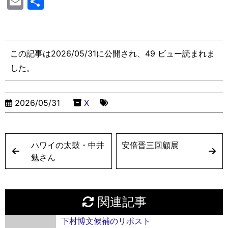
E
共
p
e
s
s
c
ai
e
er
i
m
有
y
s
s
e
l
a
e
ai
Li
e
a
b
d
st
l
この記事は2026/05/31に公開され、49 ビュー読まれま
n
n
g
o
s
した。
k
g
e
o
er
k
2026/05/31
X
ハワイの太鼓・中井
安倍晋三回顧展
勉さん
関連記事
下村博文候補のリポスト