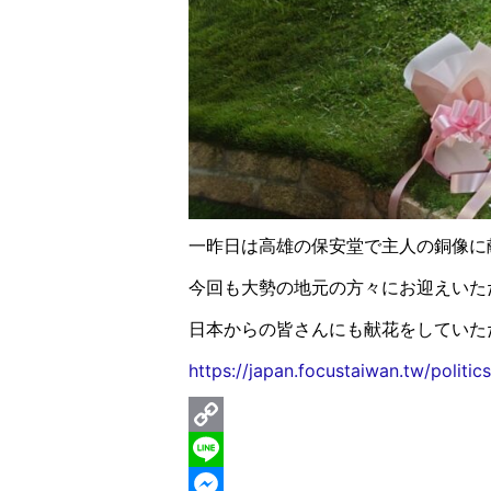
一昨日は高雄の保安堂で主人の銅像に
今回も大勢の地元の方々にお迎えいた
日本からの皆さんにも献花をしていた
https://japan.focustaiwan.tw/polit
C
o
L