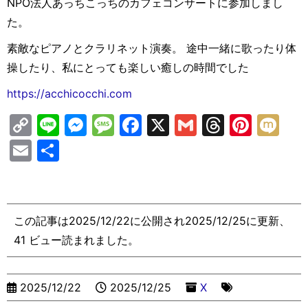
NPO法人あっちこっちのカフェコンサートに参加しまし
た。
素敵なピアノとクラリネット演奏。 途中一緒に歌ったり体
操したり、私にとっても楽しい癒しの時間でした
https://acchicocchi.com
C
Li
M
M
F
X
G
T
Pi
M
o
n
e
e
a
m
hr
nt
ix
E
共
p
e
s
s
c
ai
e
er
i
m
有
y
s
s
e
l
a
e
ai
Li
e
a
b
d
st
l
この記事は2025/12/22に公開され2025/12/25に更新、
n
n
g
o
s
41 ビュー読まれました。
k
g
e
o
er
k
2025/12/22
2025/12/25
X