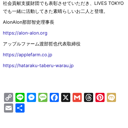
社会貢献支援財団でも表彰させていただき、LIVES TOKYO
でも一緒に活動してきた素晴らしいお二人と登壇。
AlonAlon那部智史理事長
https://alon-alon.org
アップルファーム渡部哲也代表取締役
https://applefarm.co.jp
https://hataraku-taberu-warau.jp
C
Li
M
M
F
X
G
T
Pi
M
o
n
e
e
a
m
hr
nt
ix
E
共
p
e
s
s
c
ai
e
er
i
m
有
y
s
s
e
l
a
e
ai