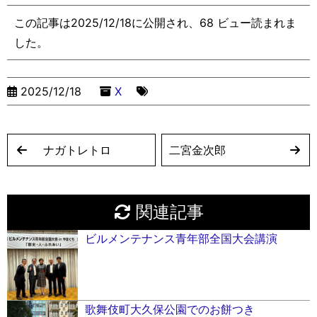
Li
e
a
b
d
st
l
この記事は2025/12/18に公開され、68 ビュー読まれま
n
n
g
o
s
した。
k
g
e
o
er
k
2025/12/18
X
ナガトレトロ
二宮金次郎
関連記事
ビルメンテナンス青年部全国大会講演
歌舞伎町大久保公園でのお餅つき