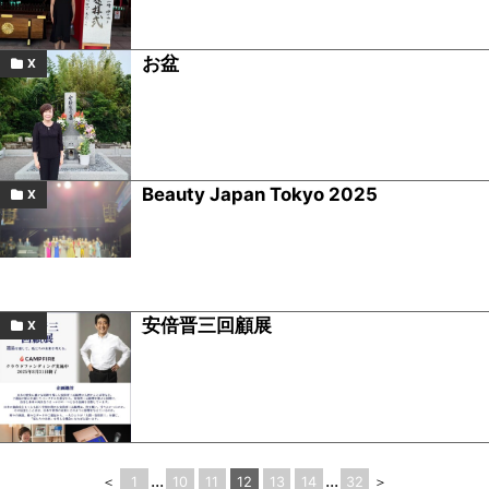
お盆
X
Beauty Japan Tokyo 2025
X
安倍晋三回顧展
X
...
...
＜
1
10
11
12
13
14
32
＞