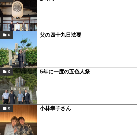
父の四十九日法要
X
5年に一度の五色人祭
X
小林幸子さん
X