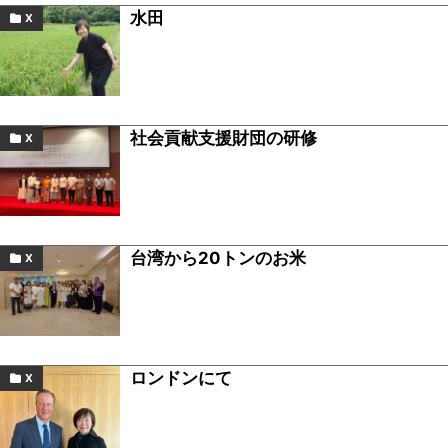
水田
X
社会貢献支援財団の研修
X
台湾から20トンのお米
X
ロンドンにて
X