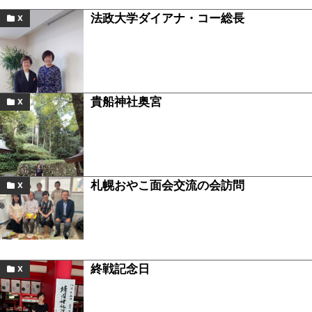
法政大学ダイアナ・コー総長
X
貴船神社奥宮
X
札幌おやこ面会交流の会訪問
X
終戦記念日
X