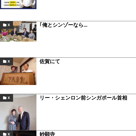
｢俺とシンゾーなら…
X
佐賀にて
X
リー・シェンロン前シンガポール首相
X
妙顕寺
X