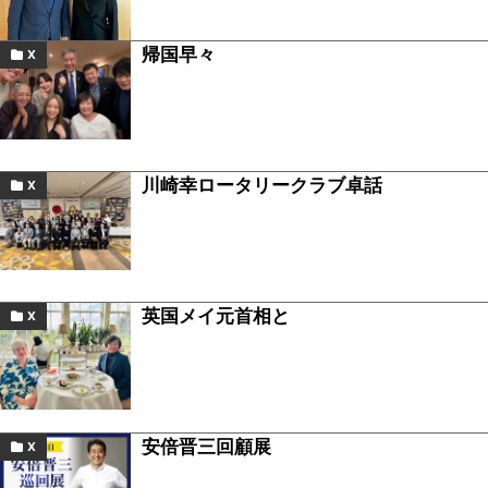
帰国早々
X
川崎幸ロータリークラブ卓話
X
英国メイ元首相と
X
安倍晋三回顧展
X