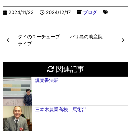
er
k
2024/11/23
2024/12/17
ブログ
タイのユーチューブ
バリ島の助産院
ライブ
関連記事
読売書法展
三本木農業高校、馬術部