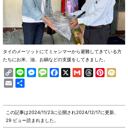
タイのメーソットにてミャンマーから避難してきている方
たちにお米、油、お鍋などの支援をしてきました。
C
Li
M
M
F
X
G
T
Pi
M
o
n
e
e
a
m
hr
nt
ix
E
共
p
e
s
s
c
ai
e
er
i
m
有
y
s
s
e
l
a
e
ai
Li
e
a
b
d
st
l
この記事は2024/11/23に公開され2024/12/17に更新、
n
n
g
o
s
29 ビュー読まれました。
k
g
e
o