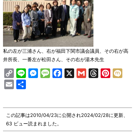
私の左が三浦さん、右が福田下関市議会議員、その右が高
井所長、一番左が松田さん、その右が湯木先生
C
Li
M
M
F
X
G
T
Pi
M
o
n
e
e
a
m
hr
nt
ix
E
共
p
e
s
s
c
ai
e
er
i
m
有
y
s
s
e
l
a
e
ai
Li
e
a
b
d
st
l
この記事は2010/04/23に公開され2024/02/28に更新、
n
n
g
o
s
63 ビュー読まれました。
k
g
e
o