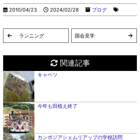
er
k
2010/04/23
2024/02/28
ブログ
ランニング
国会見学
関連記事
キャベツ
今年も田植え終了
カンボジアシェムリアップの学校訪問