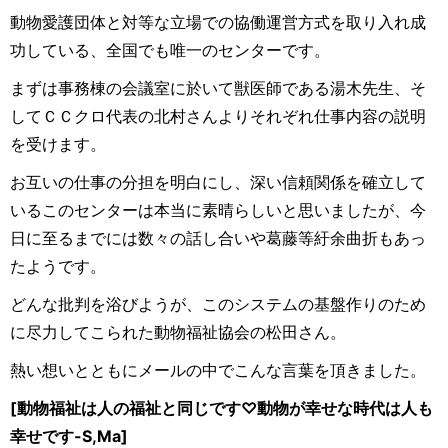
動物愛護団体と対等な立場での協働運営方式を取り入れ成
功している、全国でも唯一のセンターです。
まずは事務棟の会議室に於いて獣医師である湯木先生、そ
してＣＣクロ代表の北村さんよりそれぞれ仕事内容の説明
を受けます。
お互いの仕事の分担を明白にし、深い信頼関係を確立して
いるこのセンターは本当に素晴らしいと思いましたが、今
日に至るまでには数々の話し合いや葛藤等紆余曲折もあっ
たようです。
どんな批判を浴びようが、このシステムの基盤作りのため
に尽力してこられた動物福祉協会の松田さん。
熱い想いとともにメールの中でこんな言葉を頂きました。
[動物福祉は人の福祉と同じです♡動物が幸せな時代は人も
幸せです-S,Ma]