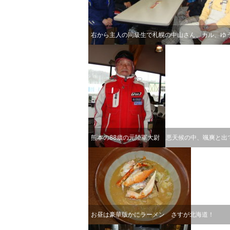
右から主人の同級生で札幌の中山さん、カル、ゆ
熊本の88歳の元陸軍大尉 悪天候の中、颯爽と出
お昼は豪華版かにラーメン さすが北海道！