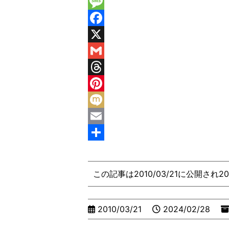
p
i
M
y
n
e
M
L
e
s
e
F
i
s
s
a
X
n
e
s
c
G
k
n
a
e
m
T
g
g
b
a
h
P
e
e
o
i
r
i
M
r
o
l
e
n
i
E
k
a
t
x
m
共
d
e
i
a
有
この記事は2010/03/21に公開され2
s
r
i
e
l
2010/03/21
2024/02/28
s