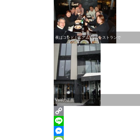
夜はコンドミニアム1階のレストランで
Valeの正面
C
o
L