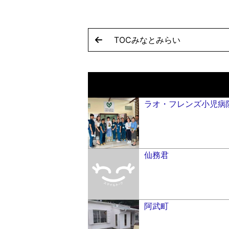
t
TOCみなとみらい
ラオ・フレンズ小児病
仙務君
阿武町