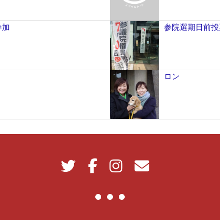
参加
参院選期日前投
ロン