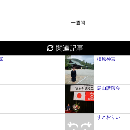
一週間
関連記事
院
橿原神宮
烏山講演会
すとおりい