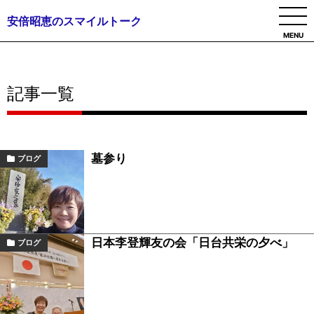
安倍昭恵のスマイルトーク
MENU
記事一覧
墓参り
ブログ
日本李登輝友の会「日台共栄の夕べ」
ブログ