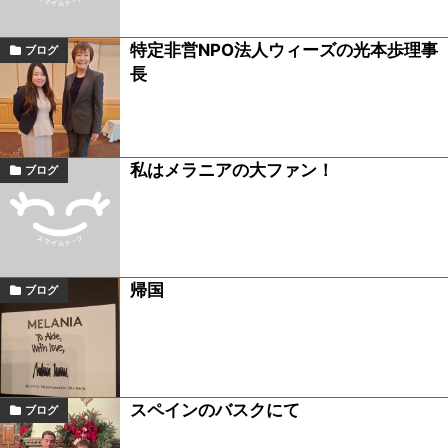
特定非営NPO法人ウィーズの光本歩理事
ブログ
長
私はメラニアの大ファン！
ブログ
帰国
ブログ
スペインのバスクにて
ブログ