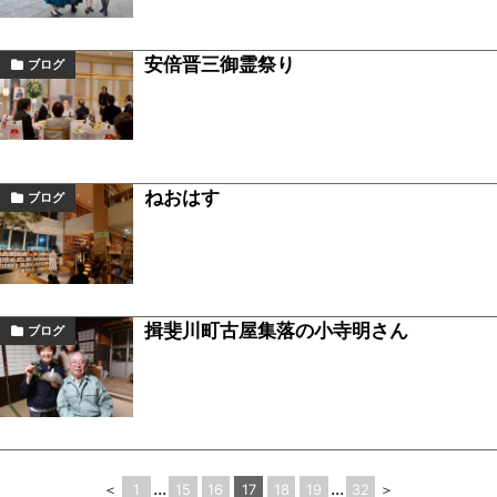
安倍晋三御霊祭り
ブログ
ねおはす
ブログ
揖斐川町古屋集落の小寺明さん
ブログ
...
...
＜
1
15
16
17
18
19
32
＞