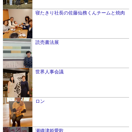
寝たきり社長の佐藤仙務くんチームと焼肉
読売書法展
世界人事会議
ロン
瀬織津姫愛歌