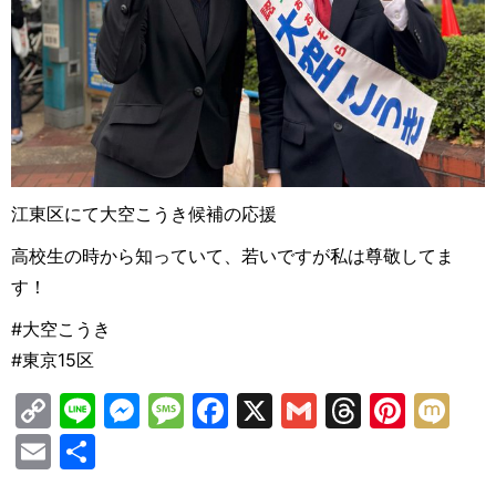
江東区にて大空こうき候補の応援
高校生の時から知っていて、若いですが私は尊敬してま
す！
#大空こうき
#東京15区
C
Li
M
M
F
X
G
T
Pi
M
o
n
e
e
a
m
hr
nt
ix
E
共
p
e
s
s
c
ai
e
er
i
m
有