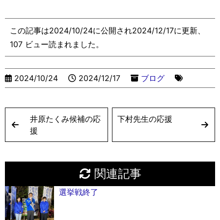
y
s
s
e
l
a
e
ai
Li
e
a
b
d
st
l
この記事は2024/10/24に公開され2024/12/17に更新、
n
n
g
o
s
107 ビュー読まれました。
k
g
e
o
er
k
2024/10/24
2024/12/17
ブログ
井原たくみ候補の応
下村先生の応援
援
関連記事
選挙戦終了